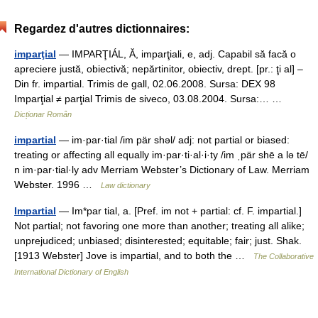
Regardez d'autres dictionnaires:
imparţial
— IMPARŢIÁL, Ă, imparţiali, e, adj. Capabil să facă o
apreciere justă, obiectivă; nepărtinitor, obiectiv, drept. [pr.: ţi al] –
Din fr. impartial. Trimis de gall, 02.06.2008. Sursa: DEX 98
Imparţial ≠ parţial Trimis de siveco, 03.08.2004. Sursa:… …
Dicționar Român
impartial
— im·par·tial /im pär shəl/ adj: not partial or biased:
treating or affecting all equally im·par·ti·al·i·ty /im ˌpär shē a lə tē/
n im·par·tial·ly adv Merriam Webster’s Dictionary of Law. Merriam
Webster. 1996 …
Law dictionary
Impartial
— Im*par tial, a. [Pref. im not + partial: cf. F. impartial.]
Not partial; not favoring one more than another; treating all alike;
unprejudiced; unbiased; disinterested; equitable; fair; just. Shak.
[1913 Webster] Jove is impartial, and to both the …
The Collaborative
International Dictionary of English