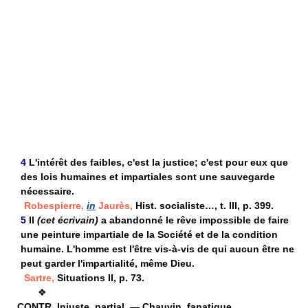
4
L'intérêt des faibles, c'est la justice; c'est pour eux que
des lois humaines et impartiales sont une sauvegarde
nécessaire.
Robespierre,
in
Jaurès,
Hist. socialiste…, t. III, p. 399.
5
Il
(cet écrivain)
a abandonné le rêve impossible de faire
une peinture impartiale de la Société et de la condition
humaine. L'homme est l'être vis-à-vis de qui aucun être ne
peut garder l'impartialité, même Dieu.
Sartre,
Situations II, p. 73.
❖
CONTR.
Injuste, partial. — Chauvin, fanatique.