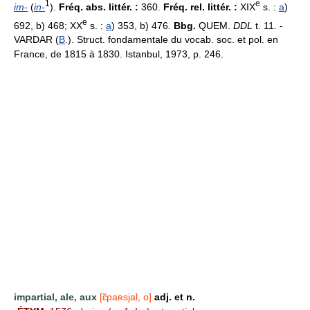
1
e
im-
(
in-
).
Fréq. abs. littér. :
360.
Fréq. rel. littér. :
XIX
s. :
a
)
e
692, b) 468; XX
s. :
a
) 353, b) 476.
Bbg.
QUEM.
DDL
t. 11. -
VARDAR (
B
.). Struct. fondamentale du vocab. soc. et pol. en
France, de 1815 à 1830. Istanbul, 1973, p. 246.
impartial, ale, aux
[ɛ̃paʀsjal, o]
adj. et n.