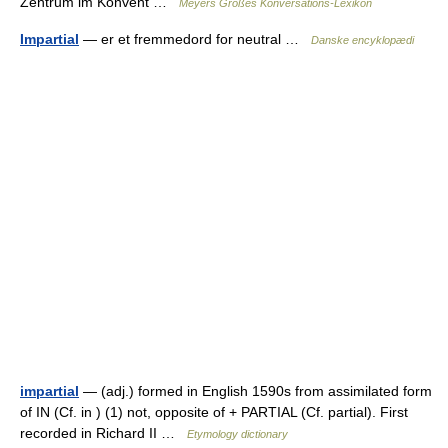
Zentrum im Konvent …
Meyers Großes Konversations-Lexikon
Impartial
— er et fremmedord for neutral …
Danske encyklopædi
impartial
— (adj.) formed in English 1590s from assimilated form
of IN (Cf. in ) (1) not, opposite of + PARTIAL (Cf. partial). First
recorded in Richard II …
Etymology dictionary