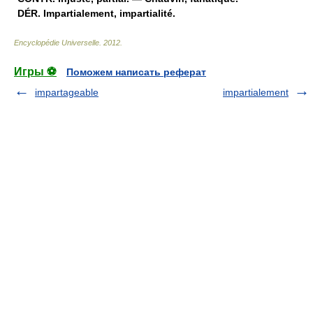
DÉR.
Impartialement, impartialité.
Encyclopédie Universelle
.
2012
.
Игры ⚽
Поможем написать реферат
impartageable
impartialement