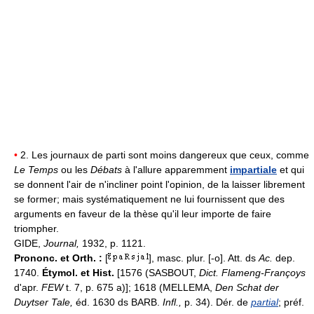
•
2. Les journaux de parti sont moins dangereux que ceux, comme
Le Temps
ou les
Débats
à l'allure apparemment
impartiale
et qui
se donnent l'air de n'incliner point l'opinion, de la laisser librement
se former; mais systématiquement ne lui fournissent que des
arguments en faveur de la thèse qu'il leur importe de faire
triompher.
GIDE,
Journal,
1932, p. 1121.
Prononc. et Orth. :
[
], masc. plur. [-o]. Att. ds
Ac.
dep.
1740.
Étymol. et Hist.
[1576 (SASBOUT,
Dict. Flameng-Françoys
d'apr.
FEW
t. 7, p. 675 a)]; 1618 (MELLEMA,
Den Schat der
Duytser Tale,
éd. 1630 ds BARB.
Infl.,
p. 34). Dér. de
partial
; préf.