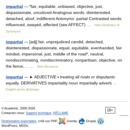
impartial
— *fair, equitable, unbiased, objective, just,
dispassionate, uncolored Analogous words: disinterested,
detached, aloof, indifferent Antonyms: partial Contrasted words:
influenced, swayed, affected (see AFFECT) …
New Dictionary of
Synonyms
impartial
— [adj] fair, unprejudiced candid, detached,
disinterested, dispassionate, equal, equitable, evenhanded, fair
minded, impersonal, just, middle of the road*, neutral,
nondiscriminating, nondiscriminatory, nonpartisan, objective, on
the fence,… …
New thesaurus
impartial
— ► ADJECTIVE ▪ treating all rivals or disputants
equally. DERIVATIVES impartiality noun impartially adverb …
English terms dictionary
© Academic, 2000-2026
18+
Contactez-nous:
Support technique
,
RÉCLAME
Dictionnaires exportation
, créé sur PHP,
Joomla,
Drupal,
WordPress, MODx.