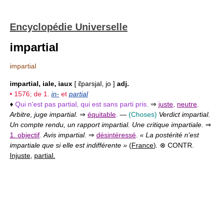
Encyclopédie Universelle
impartial
impartial
impartial, iale, iaux
[ ɛ̃parsjal, jo ]
adj.
• 1576; de 1.
in-
et
partial
♦
Qui n'est pas partial, qui est sans parti pris.
⇒
juste
,
neutre
.
Arbitre, juge impartial.
⇒
équitable
.
—
(Choses)
Verdict impartial.
Un compte rendu, un rapport impartial. Une critique impartiale.
⇒
1. objectif
.
Avis impartial.
⇒
désintéressé
.
« La postérité n'est
impartiale que si elle est indifférente »
(
France
)
.
⊗ CONTR.
Injuste
,
partial.