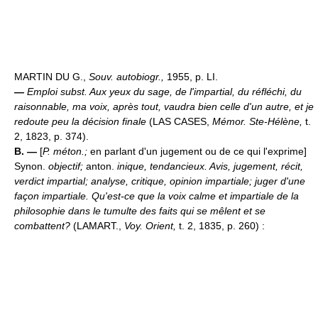
MARTIN DU G.,
Souv. autobiogr.,
1955, p. LI.
—
Emploi subst.
Aux yeux du sage, de l'impartial, du réfléchi, du
raisonnable, ma voix, après tout, vaudra bien celle d'un autre, et je
redoute peu la décision finale
(LAS CASES,
Mémor. Ste-Hélène,
t.
2, 1823, p. 374).
B. —
[
P. méton.;
en parlant d'un jugement ou de ce qui l'exprime]
Synon.
objectif;
anton.
inique, tendancieux.
Avis, jugement, récit,
verdict impartial; analyse, critique, opinion impartiale; juger d'une
façon impartiale.
Qu'est-ce que la voix calme et impartiale de la
philosophie dans le tumulte des faits qui se mêlent et se
combattent?
(LAMART.,
Voy. Orient,
t. 2, 1835, p. 260) :