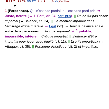
ÉTYM.
1576;
de
im-
(→ 1. In-),
et
partial.
❖
1
(Personnes).
Qui n'est pas partial, qui est sans parti pris.
⇒
Juste, neutre
(→ 1. Parti, cit. 24;
parti pris
).
||
On ne fut pas assez
impartial
(→ Balance, cit. 24).
||
Se montrer impartial dans
l'arbitrage d'une querelle.
⇒
Égal
(vx).
→ Tenir la balance égale
entre deux personnes.
||
Un juge impartial.
⇒
Équitable,
impassible, intègre.
||
Critique impartial.
||
S'efforcer d'être
impartial pour juger avec équité
(cit. 11).
||
Esprits impartiaux
(→
Attaquer, cit. 35).
||
Personne éclectique
(cit. 2)
et impartiale.