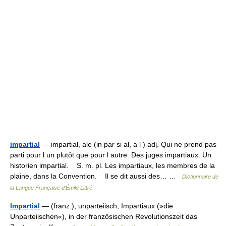
impartial
— impartial, ale (in par si al, a l ) adj. Qui ne prend pas
parti pour l un plutôt que pour l autre. Des juges impartiaux. Un
historien impartial. S. m. pl. Les impartiaux, les membres de la
plaine, dans la Convention. Il se dit aussi des… …
Dictionnaire de
la Langue Française d'Émile Littré
Impartiāl
— (franz.), unparteiisch; Impartiaux (»die
Unparteiischen«), in der französischen Revolutionszeit das