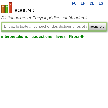
RU
EN
DE
ES
fr-academic.com
Dictionnaires et Encyclopédies sur 'Academic'
Recherche!
interprétations
traductions
livres
Игры ⚽