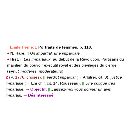
Émile Henriot,
Portraits de femmes, p. 118.
♦
N.
Rare.
||
Un impartial, une impartiale.
♦
Hist.
||
Les Impartiaux,
au début de la Révolution, Partisans du
maintien du pouvoir exécutif royal et des privilèges du clergé
(
syn. :
modérés, modérateurs
).
2
(
V
. 1776; choses).
||
Verdict impartial
(→ Arbitrer, cit. 3),
justice
impartiale
(→ Enrichir, cit. 14, Rousseau).
||
Une critique très
impartiale.
⇒
Objectif.
||
Laissez-moi vous donner un avis
impartial.
⇒
Désintéressé.